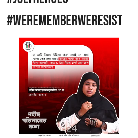
#WeRememberWeResist