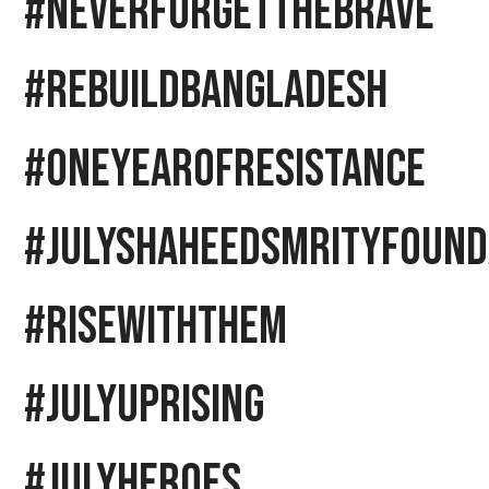
#NeverForgetTheBrave
#RebuildBangladesh
#OneYearOfResistance
#JulyShaheedSmrityFound
#RiseWithThem
#JulyUprising
#JulyHeroes