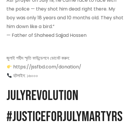
Asr prayer on July 19, he came face to face with
the police — they shot him dead right there. My
boy was only 18 years and 10 months old. They shot
him down like a bird.”
— Father of Shaheed Sajjad Hossen
জুলাই শহীদ স্মৃতি ফাউন্ডেশনে ডোনেট করুন:
https://jssfbd.com/donation/
হটলাইন: ১৬০০০
JulyRevolution
#JusticeForJulyMartyrs