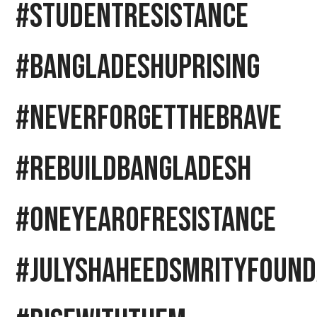
#StudentResistance
#BangladeshUprising
#NeverForgetTheBrave
#RebuildBangladesh
#OneYearOfResistance
#JulyShaheedSmrityFound