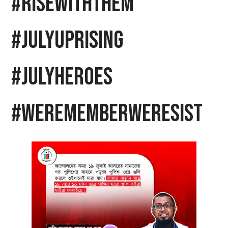
#RiseWithThem
#JulyUprising
#JulyHeroes
#WeRememberWeResist