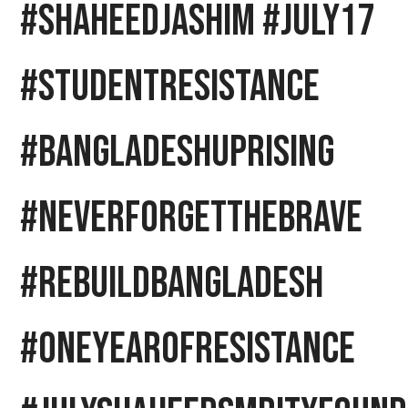
#ShaheedJashim #July17
#StudentResistance
#BangladeshUprising
#NeverForgetTheBrave
#RebuildBangladesh
#OneYearOfResistance