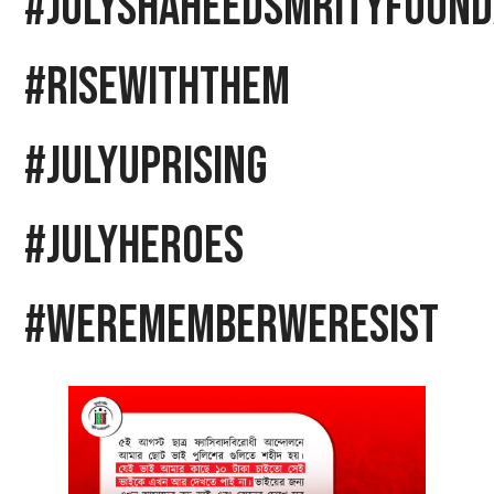
#julyshaheedsmrityfound
#RiseWithThem
#JulyUprising
#JulyHeroes
#WeRememberWeResist