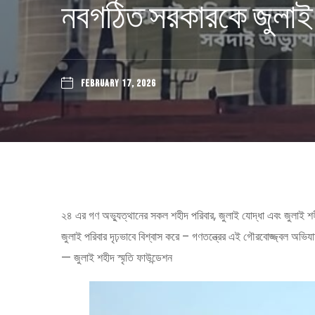
নবগঠিত সরকারকে জুলাই 
FEBRUARY 17, 2026
২৪ এর গণ অভ্যুত্থানের সকল শহীদ পরিবার, জুলাই যোদ্ধা এবং জুলাই শহীদ
জুলাই পরিবার দৃঢ়ভাবে বিশ্বাস করে – গণতন্ত্রের এই গৌরবোজ্জ্বল অভিয
— জুলাই শহীদ স্মৃতি ফাউন্ডেশন