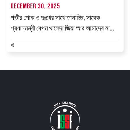
December 30, 2025
গভীর শোক ও দুঃখের সাথে জানাচ্ছি, সাবেক
প্রধানমন্ত্রী বেগম খালেদা জিয়া আর আমাদের মাঝে
নেই।ইন্না লিল্লাহি ওয়া ইন্না ইলাইহি রাজিউন।