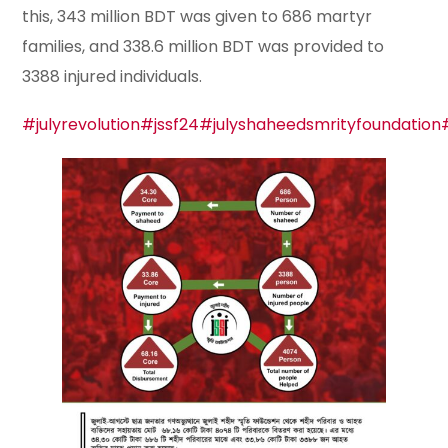
this, 343 million BDT was given to 686 martyr
families, and 338.6 million BDT was provided to
3388 injured individuals.
#julyrevolution
#jssf24
#julyshaheedsmrityfoundation