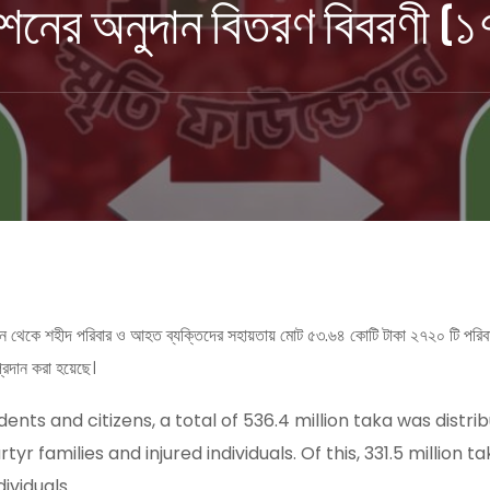
্ডেশনের অনুদান বিতরণ বিবরণী 
েশন থেকে শহীদ পরিবার ও আহত ব্যক্তিদের সহায়তায় মোট ৫৩.৬৪ কোটি টাকা ২৭২০ টি পরিব
রদান করা হয়েছে।
dents and citizens, a total of 536.4 million taka was distri
r families and injured individuals. Of this, 331.5 million
ividuals.