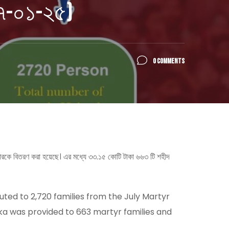
(১৭-০১-২৫)
0 COMMENTS
ারকে বিতরণ করা হয়েছে। এর মধ্যে ৩৩.১৫ কোটি টাকা ৬৬৩ টি শহীদ
buted to 2,720 families from the July Martyr
 taka was provided to 663 martyr families and