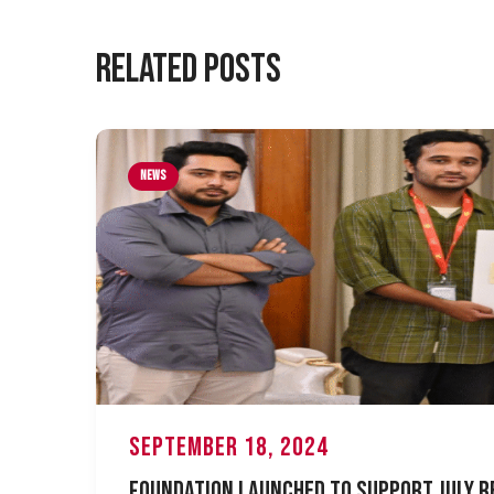
Related Posts
News
September 18, 2024
Foundation Launched to Support July R