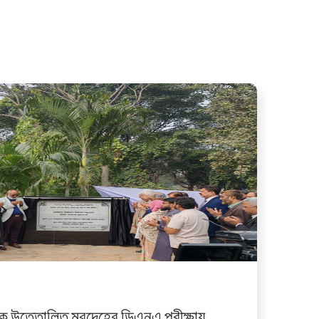
ে উত্তোলিত মরদেহের ডিএনএ পরীক্ষায়