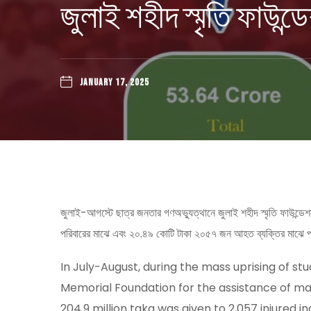
জুলাই শহীদ স্মৃতি ফাউন
JANUARY 17, 2025
জুলাই-আগস্টে ছাত্র জনতার গণঅভ্যুত্থানে জুলাই শহীদ স্মৃতি ফাউন্ড
পরিবারের মাঝে এবং ২০.৪৯ কোটি টাকা ২০৫৭ জন আহত ব্যক্তির মাঝে প্
In July-August, during the mass uprising of stu
Memorial Foundation for the assistance of marty
204.9 million taka was given to 2,057 injured ind