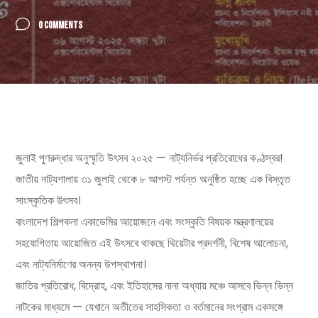
0 COMMENTS
জুলাই পুণরুদ্ধার অনুস্মৃতি উৎসব ২০২৫ — নাট্যনির্ভর প্রতিরোধের কণ্ঠস্বর!
জাতীয় নাট্যশালায় ৩১ জুলাই থেকে ৮ আগস্ট পর্যন্ত অনুষ্ঠিত হচ্ছে এক বিস্তৃত
সাংস্কৃতিক উৎসব।
বাংলাদেশ শিল্পকলা একাডেমির আয়োজনে এবং সংস্কৃতি বিষয়ক মন্ত্রণালয়ের
সহযোগিতায় আয়োজিত এই উৎসবে থাকছে থিয়েটার প্রদর্শনী, বিশেষ আলোচনা,
এবং নাট্যনির্মাণের অনন্য উপস্থাপনা।
জাতির প্রতিরোধ, বিদ্রোহ, এবং ইতিহাসের নানা অধ্যায় মঞ্চে আসবে ভিন্ন ভিন্ন
নাটকের মাধ্যমে — যেখানে অতীতের সাহসিকতা ও বর্তমানের সংগ্রাম একসঙ্গে