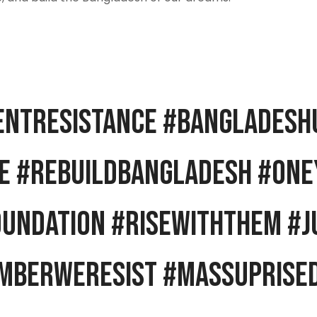
entResistance #Bangladesh
e #RebuildBangladesh #One
undation #RiseWithThem #J
mberWeResist #massuprise