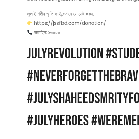
জুলাই শহীদ স্মৃতি ফাউন্ডেশনে ডোনেট করুন:
https://jssfbd.com/donation/
হটলাইন: ১৬০০০
JulyRevolution #Stud
#NeverForgetTheBrav
#julyshaheedsmrityfo
#JulyHeroes #WeReme