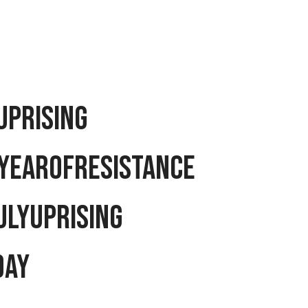
Uprising
YearOfResistance
ulyUprising
day