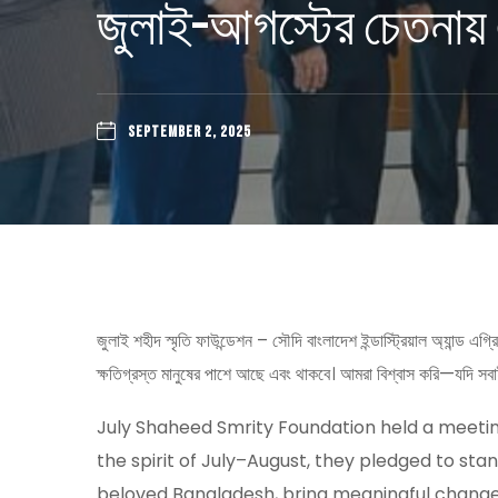
জুলাই–আগস্টের চেতনায় 
SEPTEMBER 2, 2025
জুলাই শহীদ স্মৃতি ফাউন্ডেশন – সৌদি বাংলাদেশ ইন্ডাস্ট্রিয়াল অ্যান
ক্ষতিগ্রস্ত মানুষের পাশে আছে এবং থাকবে। আমরা বিশ্বাস করি—যদি সবা
July Shaheed Smrity Foundation held a meeti
the spirit of July–August, they pledged to sta
beloved Bangladesh, bring meaningful change,