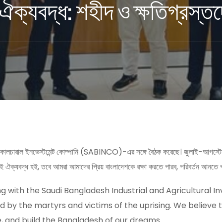
ঐক্যবদ্ধ: শহীদ ও ক্ষতিগ্রস্ত
্ড এগ্রিকালচারাল ইনভেস্টমেন্ট কোম্পানি (SABINCO)-এর সঙ্গে বৈঠক করেছে। জুলাই-আগস্ট
ই ঐক্যবদ্ধ হই, তবে আমরা আমাদের প্রিয় বাংলাদেশকে রক্ষা করতে পারব, পরিবর্তন আনতে 
ng with the Saudi Bangladesh Industrial and Agricultura
nd by the martyrs and victims of the uprising. We believe t
 and build the Bangladesh of our dreams.