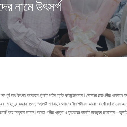
ের নামে উৎসর্গ
সম্পূর্ণ অর্থ উৎসর্গ করেছেন জুলাই শহীদ স্মৃতি ফাউন্ডেশনকে। সোমবার রাজধানীর শাহবাগে 
র। মাহমুদুর রহমান বলেন, “জুলাই গণঅভ্যুত্থানের বীর শহীদরা আমাদের গৌরব। তাদের আত্ম
 সহযোগিতার আহ্বান জানান। আমরা গভীর শ্রদ্ধা ও কৃতজ্ঞতা জানাই মাহমুদুর রহমানকে—জুল