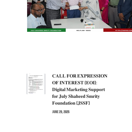
𝐂𝐀𝐋𝐋 𝐅𝐎𝐑 𝐄𝐗𝐏𝐑𝐄𝐒𝐒𝐈𝐎𝐍
𝐎𝐅 𝐈𝐍𝐓𝐄𝐑𝐄𝐒𝐓 (𝐄𝐎𝐈):
𝐃𝐢𝐠𝐢𝐭𝐚𝐥 𝐌𝐚𝐫𝐤𝐞𝐭𝐢𝐧𝐠 𝐒𝐮𝐩𝐩𝐨𝐫𝐭
𝐟𝐨𝐫 𝐉𝐮𝐥𝐲 𝐒𝐡𝐚𝐡𝐞𝐞𝐝 𝐒𝐦𝐫𝐢𝐭𝐲
𝐅𝐨𝐮𝐧𝐝𝐚𝐭𝐢𝐨𝐧 (𝐉𝐒𝐒𝐅)
June 29, 2025