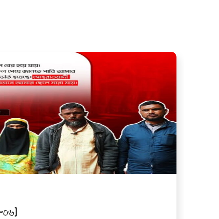
ব–৩৬)