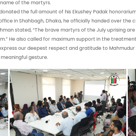
 name of the martyrs.
onated the full amount of his Ekushey Padak honorarium 
ffice in Shahbagh, Dhaka, he officially handed over the 
n stated, “The brave martyrs of the July uprising are our
m.” He also called for maximum support in the treatment a
We express our deepest respect and gratitude to Mahmudu
s meaningful gesture.