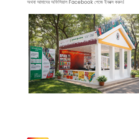
অথবা আমাদের অফিসিয়াল Facebook পেজে ইনবক্স করুন।