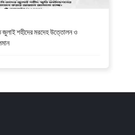
াত জুলাই শহীদের মরদেহ উত্তোলন ও
লমান