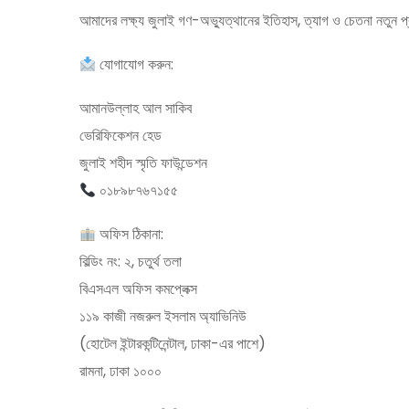
আমাদের লক্ষ্য জুলাই গণ-অভ্যুত্থানের ইতিহাস, ত্যাগ ও চেতনা নতুন প্র
যোগাযোগ করুন:
আমানউল্লাহ আল সাকিব
ভেরিফিকেশন হেড
জুলাই শহীদ স্মৃতি ফাউন্ডেশন
০১৮৯৮৭৬৭১৫৫
অফিস ঠিকানা:
বিল্ডিং নং: ২, চতুর্থ তলা
বিএসএল অফিস কমপ্লেক্স
১১৯ কাজী নজরুল ইসলাম অ্যাভিনিউ
(হোটেল ইন্টারকন্টিনেন্টাল, ঢাকা-এর পাশে)
রামনা, ঢাকা ১০০০